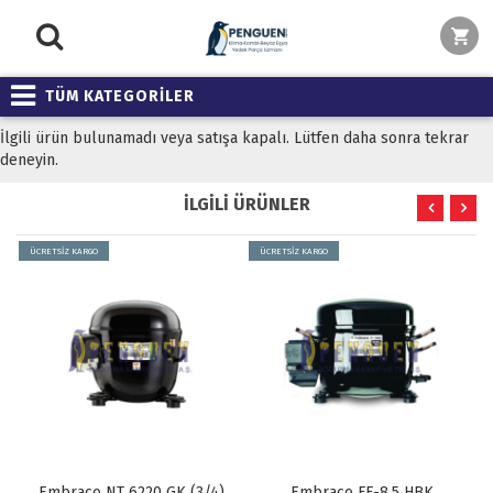
TÜM KATEGORİLER
İlgili ürün bulunamadı veya satışa kapalı. Lütfen daha sonra tekrar
deneyin.
İLGİLİ ÜRÜNLER
ÜCRETSİZ KARGO
ÜCRETSİZ KARGO
Embraco NT 6220 GK (3/4)
Embraco FF-8.5 HBK