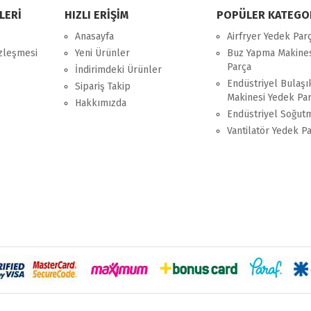
LERİ
HIZLI ERİŞİM
POPÜLER KATEGO
Anasayfa
Airfryer Yedek Par
özleşmesi
Yeni Ürünler
Buz Yapma Makines
Parça
İndirimdeki Ürünler
Endüstriyel Bulaşı
Sipariş Takip
Makinesi Yedek Pa
Hakkımızda
Endüstriyel Soğut
Vantilatör Yedek P