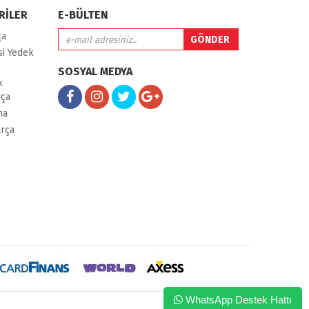
RİLER
E-BÜLTEN
ça
i Yedek
SOSYAL MEDYA
k
rça
ma
arça
WhatsApp Destek Hattı