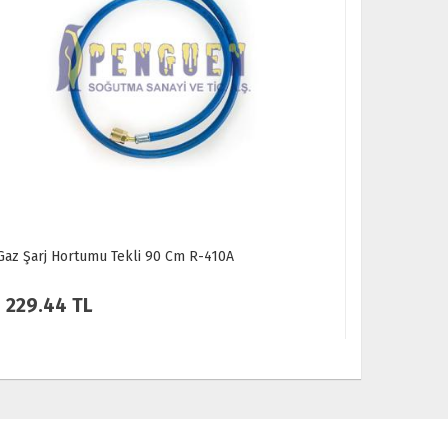
Gaz Şarj Hortumu Tekli 90 Cm R-410A
Gaz Şarj H
229.44 TL
315.36