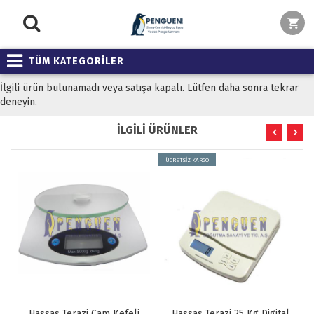
TÜM KATEGORİLER
İlgili ürün bulunamadı veya satışa kapalı. Lütfen daha sonra tekrar
deneyin.
İLGİLİ ÜRÜNLER
ÜCRETSİZ KARGO
Hassas Terazi Cam Kefeli
Hassas Terazi 25 Kg Digital