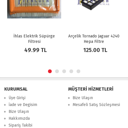
İhlas Elektrik Süpürge
Arçelik Tornado Jaguar 4240
Phi
Filtresi
Hepa Filtre
S
49.99 TL
125.00 TL
KURUMSAL
MÜŞTERİ HİZMETLERİ
Üye Girişi
Bize Ulaşın
İade ve Degisim
Mesafeli Satış Sözleşmesi
Bize Ulaşın
Hakkımızda
Sipariş Takibi