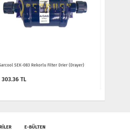
Sarcool SEK-052 Rekorlu Filter Drier (Drayer)
Lett SDCL-
274.56 TL
Sorun
RİLER
E-BÜLTEN