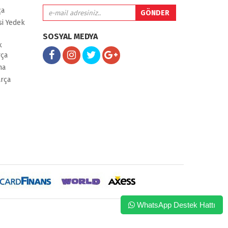
ça
i Yedek
SOSYAL MEDYA
k
rça
ma
arça
WhatsApp Destek Hattı