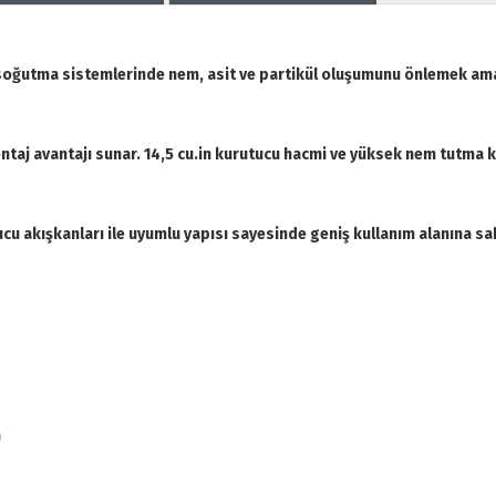
 soğutma sistemlerinde nem, asit ve partikül oluşumunu önlemek amac
taj avantajı sunar. 14,5 cu.in kurutucu hacmi ve yüksek nem tutma ka
u akışkanları ile uyumlu yapısı sayesinde geniş kullanım alanına sa
n