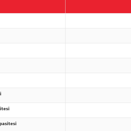
i
itesi
pasitesi