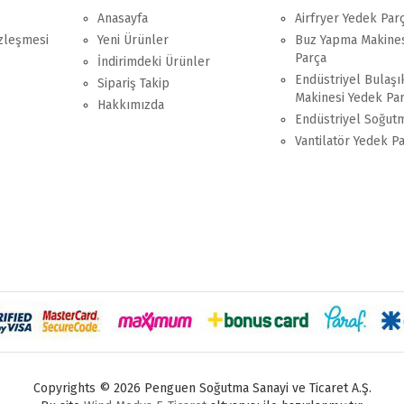
Anasayfa
Airfryer Yedek Par
özleşmesi
Yeni Ürünler
Buz Yapma Makines
Parça
İndirimdeki Ürünler
Endüstriyel Bulaşı
Sipariş Takip
Makinesi Yedek Pa
Hakkımızda
Endüstriyel Soğut
Vantilatör Yedek P
Copyrights © 2026 Penguen Soğutma Sanayi ve Ticaret A.Ş.