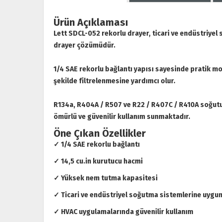
Ürün Açıklaması
Lett SDCL-052 rekorlu drayer, ticari ve endüstriyel
drayer çözümüdür.
1/4 SAE rekorlu bağlantı yapısı sayesinde pratik mon
şekilde filtrelenmesine yardımcı olur.
R134a, R404A / R507 ve R22 / R407C / R410A soğutuc
ömürlü ve güvenilir kullanım sunmaktadır.
Öne Çıkan Özellikler
✓ 1/4 SAE rekorlu bağlantı
✓ 14,5 cu.in kurutucu hacmi
✓ Yüksek nem tutma kapasitesi
✓ Ticari ve endüstriyel soğutma sistemlerine uygu
✓ HVAC uygulamalarında güvenilir kullanım