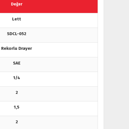
Değer
Lett
SDCL-052
Rekorlu Drayer
SAE
1/4
2
1,5
2