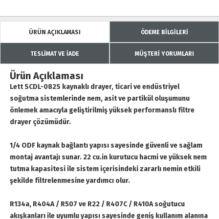
ÜRÜN AÇIKLAMASI
ÖDEME BİLGİLERİ
TESLİMAT VE İADE
MÜŞTERİ YORUMLARI
Ürün Açıklaması
Lett SCDL-082S kaynaklı drayer, ticari ve endüstriyel
soğutma sistemlerinde nem, asit ve partikül oluşumunu
önlemek amacıyla geliştirilmiş yüksek performanslı filtre
drayer çözümüdür.
1/4 ODF kaynak bağlantı yapısı sayesinde güvenli ve sağlam
montaj avantajı sunar. 22 cu.in kurutucu hacmi ve yüksek nem
tutma kapasitesi ile sistem içerisindeki zararlı nemin etkili
şekilde filtrelenmesine yardımcı olur.
R134a, R404A / R507 ve R22 / R407C / R410A soğutucu
akışkanları ile uyumlu yapısı sayesinde geniş kullanım alanına