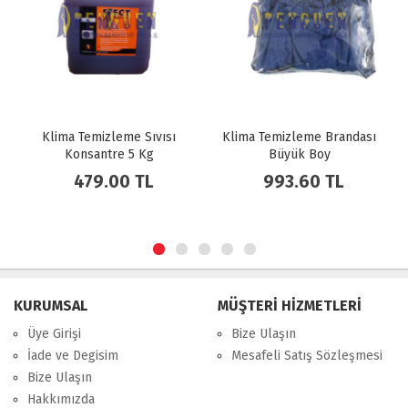
ıvısı
Klima Temizleme Brandası
Klima Temizleme Sıvıs
Kg
Büyük Boy
L
993.60 TL
95.00 TL
KURUMSAL
MÜŞTERİ HİZMETLERİ
Üye Girişi
Bize Ulaşın
İade ve Degisim
Mesafeli Satış Sözleşmesi
Bize Ulaşın
Hakkımızda