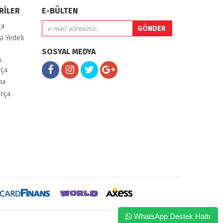
RİLER
E-BÜLTEN
ça
i Yedek
SOSYAL MEDYA
k
rça
ma
arça
WhatsApp Destek Hattı