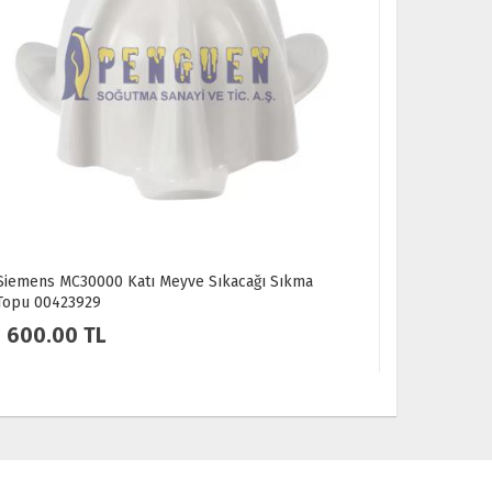
Katı Meyve Sıkacağı Sıkma
Arçelik ARK1631 Doğrayıcı B
450.00 TL