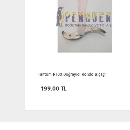
Fantom R100 Doğrayıcı Rondo Bıçağı
Beko D
917802
199.00 TL
223.