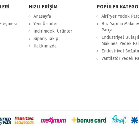
LERİ
HIZLI ERİŞİM
POPÜLER KATEGO
Anasayfa
Airfryer Yedek Par
özleşmesi
Yeni Ürünler
Buz Yapma Makines
Parça
İndirimdeki Ürünler
Endüstriyel Bulaşı
Sipariş Takip
Makinesi Yedek Pa
Hakkımızda
Endüstriyel Soğut
Vantilatör Yedek P