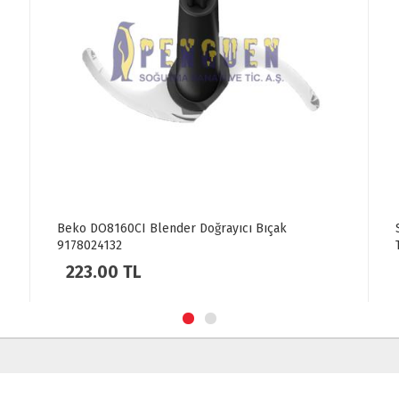
O8160CI Blender Doğrayıcı Bıçak
Siemens MC30000 
4132
Topu 00423929
00 TL
600.00 TL