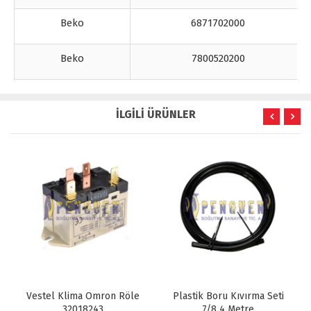
Beko
6871702000
Beko
7800520200
İLGİLİ ÜRÜNLER
Vestel Klima Omron Röle
Plastik Boru Kıvırma Seti
32018243
7/8 4 Metre