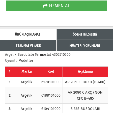
HEMEN AL
ÜRÜN AÇIKLAMASI
ÖDEME BİLGİLERİ
TESLİMAT VE İADE
MÜŞTERİ YORUMLARI
Arçelik Buzdolabı Termostat 4305510500
Uyumlu Modeller
#
Marka
Kod
Açıklama
1
Arçelik
6170101000
AR 2060 C BUZD.(B-480)
AR 2080 C ARÇ./NON
2
Arçelik
6188101000
CFC B-485
3
Arçelik
6104101000
B-365 BUZDOLABI