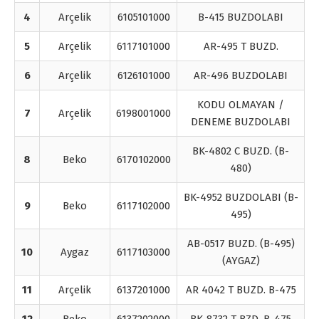
4
Arçelik
6105101000
B-415 BUZDOLABI
5
Arçelik
6117101000
AR-495 T BUZD.
6
Arçelik
6126101000
AR-496 BUZDOLABI
KODU OLMAYAN /
7
Arçelik
6198001000
DENEME BUZDOLABI
BK-4802 C BUZD. (B-
8
Beko
6170102000
480)
BK-4952 BUZDOLABI (B-
9
Beko
6117102000
495)
AB-0517 BUZD. (B-495)
10
Aygaz
6117103000
(AYGAZ)
11
Arçelik
6137201000
AR 4042 T BUZD. B-475