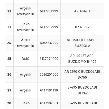
Arçelik
22
6137201999
AR 4042 T
revizyonlu
Beko
23
6137202999
8732 REV
revizyonlu
Altus
AL 340 ÇİFT KAPILI
24
6065232999
revizyonlu
BUZDOLA
AR-4042T ARÇ.
25
DMO
6137294000
BUZD.DMO B-475
AR 2290 C BUZDOLABI
26
Arçelik
6036201000
B-760
B-495 BUZDOLABI
27
Arçelik
6117101110
,BEYAZ
28
Beko
6117102001
B-495 BUZDOLABI