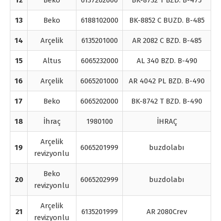
12
Beko
6137202000
BK-8732 T BZD. B-475
13
Beko
6188102000
BK-8852 C BUZD. B-485
14
Arçelik
6135201000
AR 2082 C BZD. B-485
15
Altus
6065232000
AL 340 BZD. B-490
16
Arçelik
6065201000
AR 4042 PL BZD. B-490
17
Beko
6065202000
BK-8742 T BZD. B-490
18
İhraç
1980100
İHRAÇ
Arçelik
19
6065201999
buzdolabı
revizyonlu
Beko
20
6065202999
buzdolabı
revizyonlu
Arçelik
21
6135201999
AR 2080Crev
revizyonlu