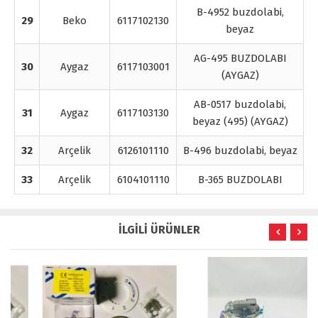
B-4952 buzdolabi,
29
Beko
6117102130
beyaz
AG-495 BUZDOLABI
30
Aygaz
6117103001
(AYGAZ)
AB-0517 buzdolabi,
31
Aygaz
6117103130
beyaz (495) (AYGAZ)
32
Arçelik
6126101110
B-496 buzdolabi, beyaz
33
Arçelik
6104101110
B-365 BUZDOLABI
İLGİLİ ÜRÜNLER