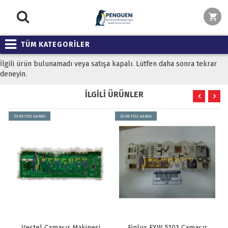
TÜM KATEGORİLER
İlgili ürün bulunamadı veya satışa kapalı. Lütfen daha sonra tekrar
deneyin.
İLGİLİ ÜRÜNLER
ÜCRETSİZ KARGO
ÜCRETSİZ KARGO
Vestel Çamaşır Makinesi
Finlux FXW 5101 Çamaşır